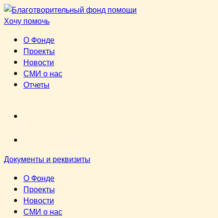
Перейти
к
Хочу помочь
содержимому
О Фонде
Проекты
Новости
СМИ о нас
Отчеты
VK
youtube
Документы и реквизиты
О Фонде
Проекты
Новости
СМИ о нас