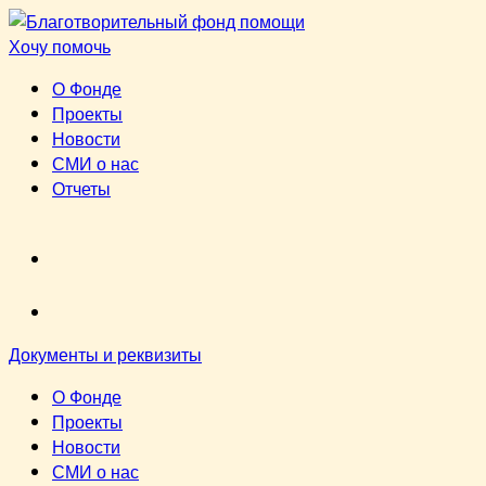
Перейти
к
Хочу помочь
содержимому
О Фонде
Проекты
Новости
СМИ о нас
Отчеты
VK
youtube
Документы и реквизиты
О Фонде
Проекты
Новости
СМИ о нас