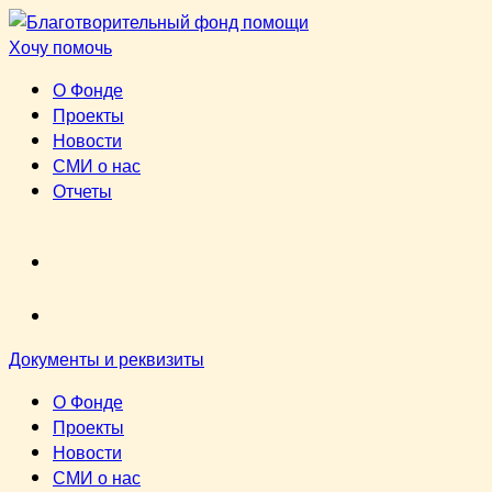
Перейти
к
Хочу помочь
содержимому
О Фонде
Проекты
Новости
СМИ о нас
Отчеты
VK
youtube
Документы и реквизиты
О Фонде
Проекты
Новости
СМИ о нас