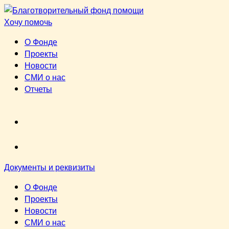
Перейти
к
Хочу помочь
содержимому
О Фонде
Проекты
Новости
СМИ о нас
Отчеты
VK
youtube
Документы и реквизиты
О Фонде
Проекты
Новости
СМИ о нас