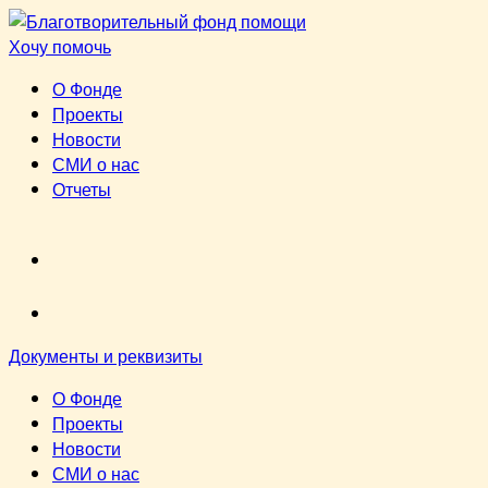
Перейти
к
Хочу помочь
содержимому
О Фонде
Проекты
Новости
СМИ о нас
Отчеты
VK
youtube
Документы и реквизиты
О Фонде
Проекты
Новости
СМИ о нас