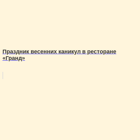
Праздник весенних каникул в ресторане
«Гранд»