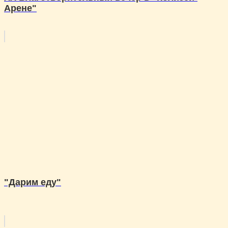
Арене"
"Дарим еду"