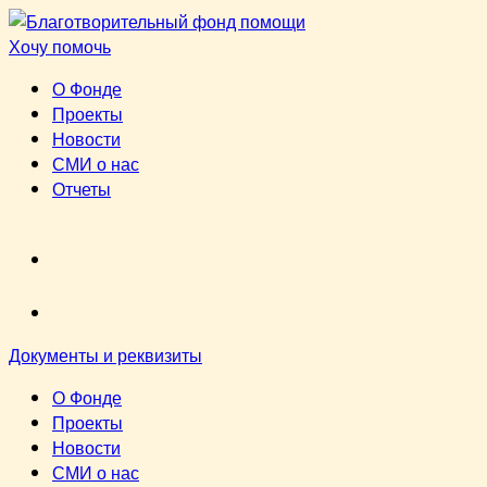
Перейти
к
Хочу помочь
содержимому
О Фонде
Проекты
Новости
СМИ о нас
Отчеты
VK
youtube
Документы и реквизиты
О Фонде
Проекты
Новости
СМИ о нас