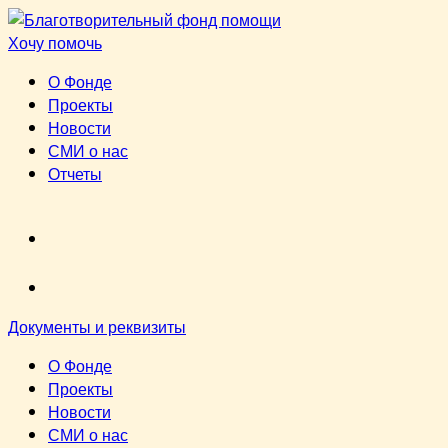
Перейти
к
Хочу помочь
содержимому
О Фонде
Проекты
Новости
СМИ о нас
Отчеты
VK
youtube
Документы и реквизиты
О Фонде
Проекты
Новости
СМИ о нас