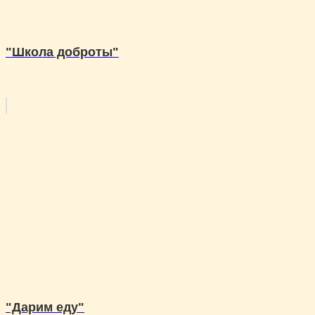
"Школа доброты"
"Дарим еду"