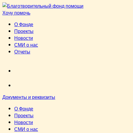
Перейти
к
Хочу помочь
содержимому
О Фонде
Проекты
Новости
СМИ о нас
Отчеты
VK
youtube
Документы и реквизиты
О Фонде
Проекты
Новости
СМИ о нас