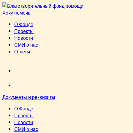
Перейти
к
Хочу помочь
содержимому
О Фонде
Проекты
Новости
СМИ о нас
Отчеты
VK
youtube
Документы и реквизиты
О Фонде
Проекты
Новости
СМИ о нас