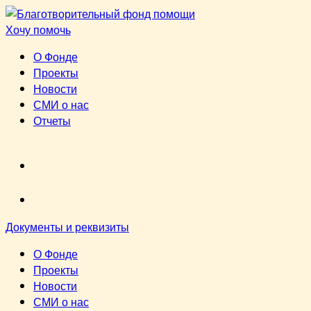
Перейти
к
Хочу помочь
содержимому
О Фонде
Проекты
Новости
СМИ о нас
Отчеты
VK
youtube
Документы и реквизиты
О Фонде
Проекты
Новости
СМИ о нас