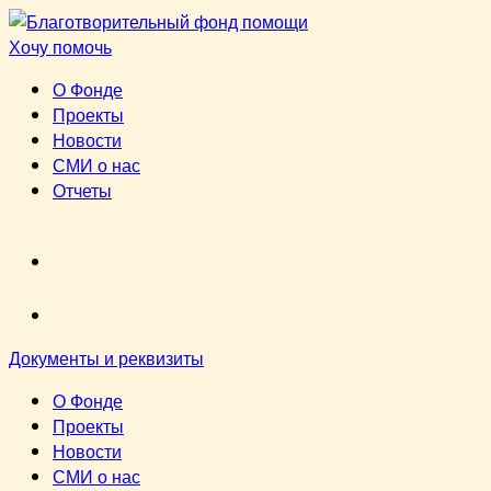
Перейти
к
Хочу помочь
содержимому
О Фонде
Проекты
Новости
СМИ о нас
Отчеты
VK
youtube
Документы и реквизиты
О Фонде
Проекты
Новости
СМИ о нас