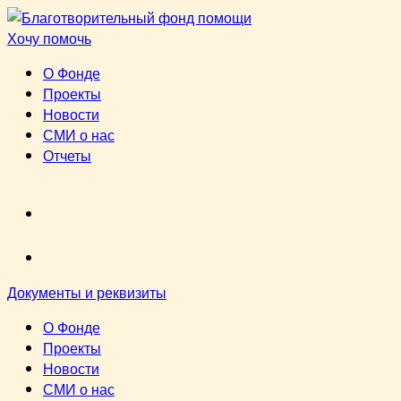
Перейти
к
Хочу помочь
содержимому
О Фонде
Проекты
Новости
СМИ о нас
Отчеты
VK
youtube
Документы и реквизиты
О Фонде
Проекты
Новости
СМИ о нас