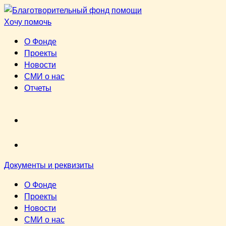
Перейти
к
Хочу помочь
содержимому
О Фонде
Проекты
Новости
СМИ о нас
Отчеты
VK
youtube
Документы и реквизиты
О Фонде
Проекты
Новости
СМИ о нас