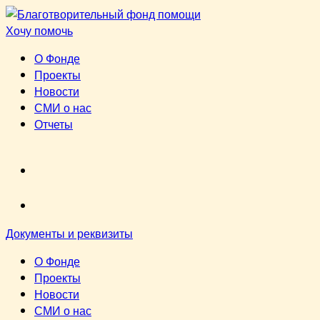
Перейти
к
Хочу помочь
содержимому
О Фонде
Проекты
Новости
СМИ о нас
Отчеты
VK
youtube
Документы и реквизиты
О Фонде
Проекты
Новости
СМИ о нас