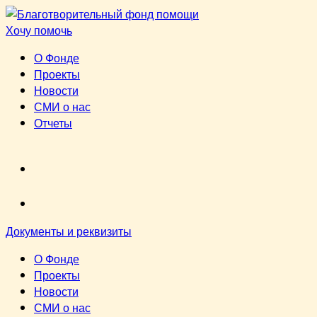
Перейти
к
Хочу помочь
содержимому
О Фонде
Проекты
Новости
СМИ о нас
Отчеты
VK
youtube
Документы и реквизиты
О Фонде
Проекты
Новости
СМИ о нас